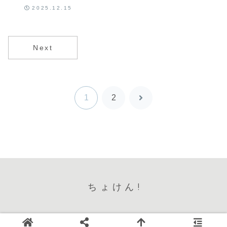
説──『成瀬は
2025.12.15
信じた道をい
く』
Next
1
2
次
へ
ちょけん!
© 2024 ちょけん!（CHOKEN!/ちょ賢!）.