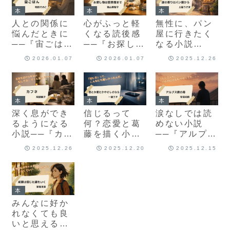
別おすすめ児
本
本
本
童書
人との関係に
心がふっと軽
無性に、パン
悩んだときに
くなる読後感
屋に行きたく
──『宙ごは
──『お探し物
なる小説
ん』
は図書館ま
──『謎の香り
2026.01.07
2026.01.07
2025.12.26
で』
はパン屋か
ら』
本
本
本
深く息ができ
信じるって
涙なしでは読
るようになる
何？恋愛と葛
めない小説
小説──『カフ
藤を描く小説
──『アルプス
ネ』
──『恋とか愛
席の母』
2025.12.26
2025.12.20
2025.12.15
とかやさしさ
なら』
本
みんなに好か
れなくても良
いと思える小