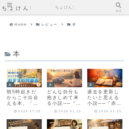
ちょけん!
ちょけん!
メニュー
検索
Home
レビュー
本
本
本
本
本
朝5時起きだ
どんな自分も
過去を更新し
からこそ出会
抱きしめて来
たいと思える
える本。「リ
る小説──『リ
小説──『赤と
トル☆バレリ
カバリー・カ
青とエスキー
2026.07.25
2026.01.25
2026.01.25
ーナ」「がっ
バヒコ』
ス』
こうのおばけ
ずかん」年代