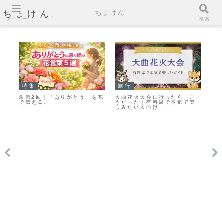
ちょけん!
ちょけん!
メニュー
検索
特集
旅行
情
娘
🌼第2回｜「ありがとう」を花
大曲花火大会に行ったら、こ
ダ
プ
で伝える。
うだった｜有料席で本気で楽
パ
っ
しみたい人向け
の