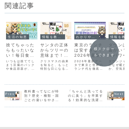
関連記事
生活の知恵
情報を教えて！
わかりやすく教えて！
情報を教えて！
捨てちゃった
サンタの正体
東京のランチ
ダウンは
横スクロー
らもったいな
からツリーの
は安すぎる？
暖かい？
い！毎日食べ
意味まで！ク
2026年最新の
ルパワー
ルできます
る「あの食材
リスマスの本
世界物価比較
宙技術・
いつもは捨ててし
クリスマスの由来
2026年最新デー
ダウンジャ
の容器」を便
まう豆腐のパック
当の由来をわ
を知ると、もっと
と大人の学び
タで東京と世界の
化との意
がなぜ暖か
や食品容器が、実
特別な日になる！
ランチ代を徹底比
か、空気層
利アイテムと
かりやすく解
直し
関係
は家事を楽にする
サンタクロースの
較！ニューヨーク
効果の仕組
して再利用す
説
便利アイテムに変
モデルやツリーの
やシンガポールと
「フィルパ
身！カレーの冷凍
意味、靴下や星の
の驚きの物価格差
や宇宙技術
るアイデア10
保存や洗い物を減
飾りの秘密まで、
の背景には何があ
係、高級ダ
選
らす下ごしらえ、
わかりやすく紹介
る？インフレや円
まつわる食
子供の工作パレッ
教科書ってなにが特
します。日本で
「ちゃんと洗ってる
安、賃金の仕組み
で幅広く紹
トや種まきトレー
「恋人の日」とし
など、身近な疑問
「ちょけん!
別？歴史・種類・国
のに臭う」を卒業す
まで、100均グッ
て親しまれる背景
からニュースが面
は、寒い季
ごとの違いをやさし
る！効果的な洗濯の
ズを買わずにすぐ
も解説。「ちょけ
白くなる「大人の
適にするた
く解説
3原則
真似できる驚きの
ん!」が届ける、楽
学び直し」のヒン
識をわかり
再利用アイデアを
しく学べるクリス
トを「ちょけん!」
お届けして
詳しく解説しま
マスの豆知識。
がやさしく解説し
す。
す。 ｢ちょけん!｣
ます